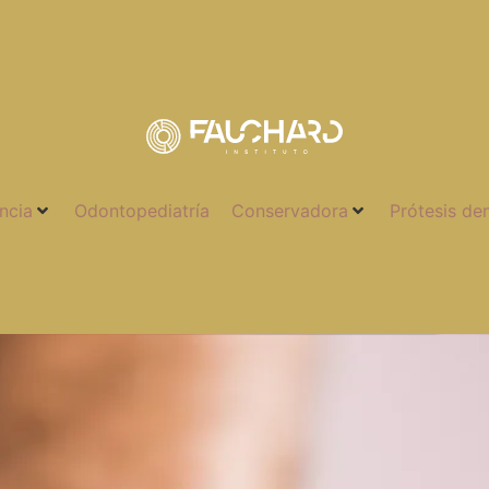
ncia
Odontopediatría
Conservadora
Prótesis de