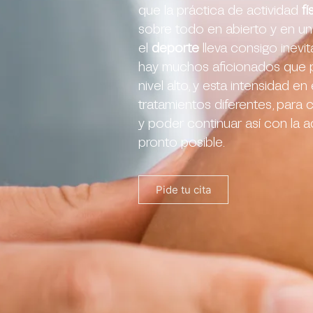
que la práctica de actividad
fí
sobre todo en abierto y en un
el
deporte
lleva consigo inevit
hay muchos aficionados que p
nivel alto, y esta intensidad 
tratamientos diferentes, para
y poder continuar así con la a
pronto posible.
Pide tu cita