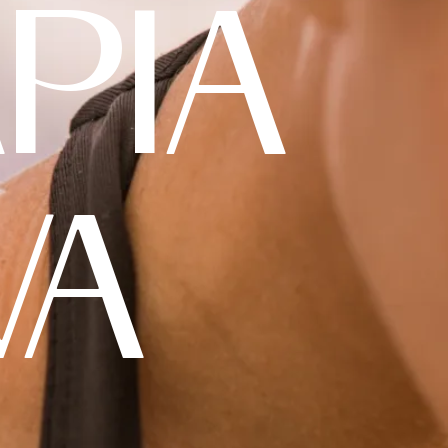
APIA
VA