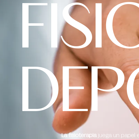
FISI
DEP
La fisioterapia
juega un papel 